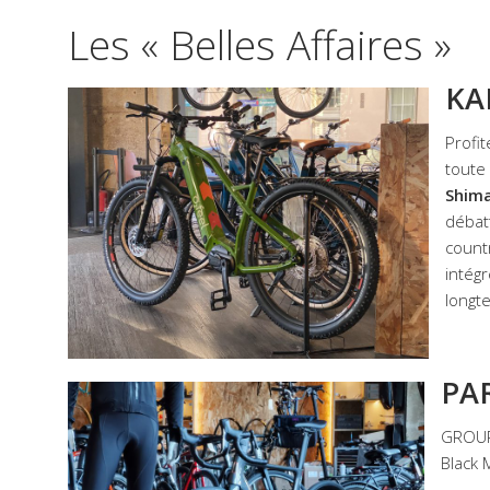
Les « Belles Affaires »
K
Profi
toute
Shim
débat
countr
intég
longt
PA
GROUP
Black 