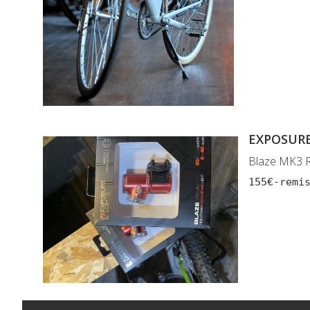
EXPOSUR
Blaze MK3 R
155€-remi