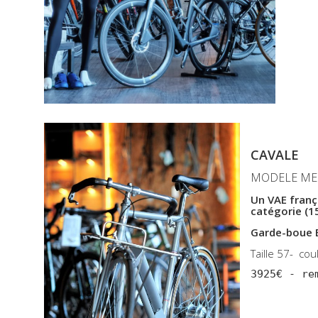
CAVALE
MODELE ME
Un VAE frança
catégorie (15
Garde-boue
Taille 57- co
3925€ - re