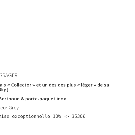
SSAGER
is « Collector » et un des des plus « léger » de sa
kg) .
Berthoud &
porte-paquet inox .
uleur Grey
mise exceptionnelle 10% => 3530€