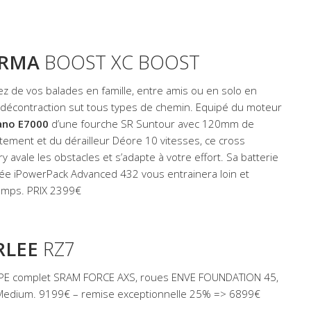
ARMA
BOOST XC BOOST
tez de vos balades en famille, entre amis ou en solo en
 décontraction sut tous types de chemin. Equipé du moteur
ano E7000
d’une fourche SR Suntour avec 120mm de
tement et du dérailleur Déore 10 vitesses, ce cross
y avale les obstacles et s’adapte à votre effort. Sa batterie
rée iPowerPack Advanced 432 vous entrainera loin et
emps. PRIX 2399€
RLEE
RZ7
E complet SRAM FORCE AXS, roues ENVE FOUNDATION 45,
Medium. 9199€ – remise exceptionnelle 25% => 6899€